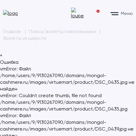
0
Меню
Главная
|
Пояса/жилеты/наколенники
|
Жилеты из шерсти
×
Ошибка
vmError: Файл
/home/users/9/9130267090/domains/mongol-
cashmere.ru/images/virtuemart/product/DSC_0435.jpg не
найден
vmError: Couldnt create thumb, file not found
/home/users/9/9130267090/domains/mongol-
cashmere.ru/images/virtuemart/product/DSC_0435.jpg
vmError: Файл
/home/users/9/9130267090/domains/mongol-
cashmere.ru/images/virtuemart/product/DSC_0439.jpg не
найден