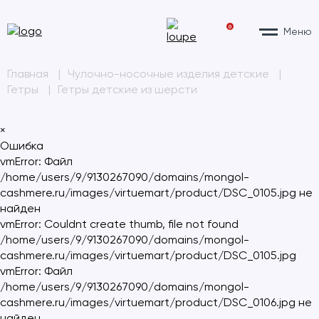
0
Меню
Главная
|
Чулочно-носочные изделия детские
|
Гетры
|
Гетры детские из шерсти
×
Ошибка
vmError: Файл
/home/users/9/9130267090/domains/mongol-
cashmere.ru/images/virtuemart/product/DSC_0105.jpg не
найден
vmError: Couldnt create thumb, file not found
/home/users/9/9130267090/domains/mongol-
cashmere.ru/images/virtuemart/product/DSC_0105.jpg
vmError: Файл
/home/users/9/9130267090/domains/mongol-
cashmere.ru/images/virtuemart/product/DSC_0106.jpg не
найден